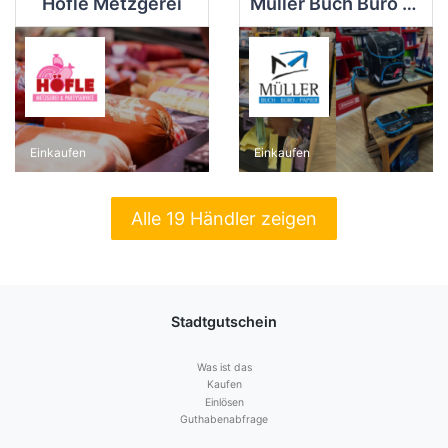
Höfle Metzgerei
Müller Buch Büro Papier
Einkaufen
Einkaufen
Alle 19 Händler zeigen
Stadtgutschein
Was ist das
Kaufen
Einlösen
Guthabenabfrage